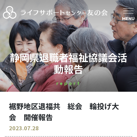
MENU
静岡県退職者福祉協議会活
動報告
report
裾野地区退福共 総会 輪投げ大
会 開催報告
2023.07.28