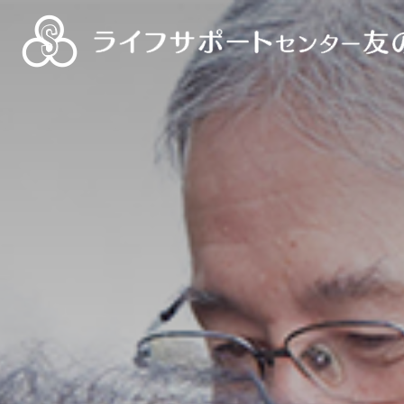
ライフサポートセンター友の会
静岡県退職者福祉協議会
ろうきんグリーン友の会