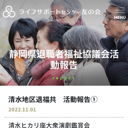
MENU
静岡県退職者福祉協議会活
動報告
report
清水地区退福共 活動報告①
2022.11.01
清水ヒカリ座大衆演劇鑑賞会