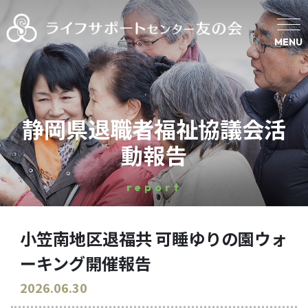
MENU
静岡県退職者福祉協議会活
動報告
report
小笠南地区退福共 可睡ゆりの園ウォ
ーキング開催報告
2026.06.30