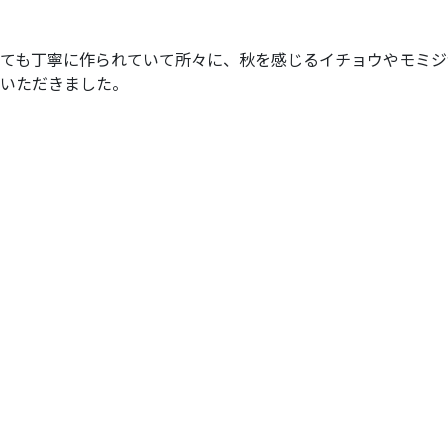
ても丁寧に作られていて所々に、秋を感じるイチョウやモミジ
いただきました。
ッピングをしたり・・・お土産もたくさんで、皆さん笑顔の一
 ライサポ友の会事務局報告)