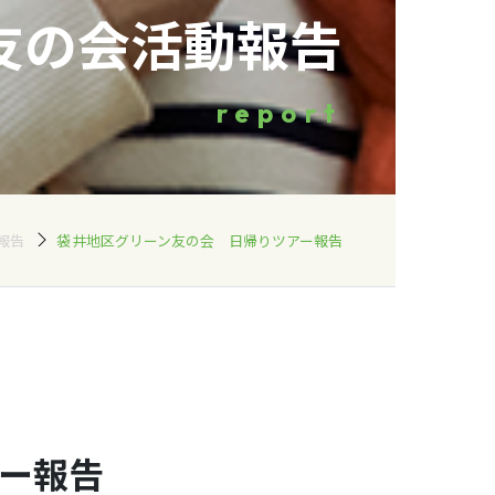
友の会活動報告
report
報告
袋井地区グリーン友の会 日帰りツアー報告
ー報告