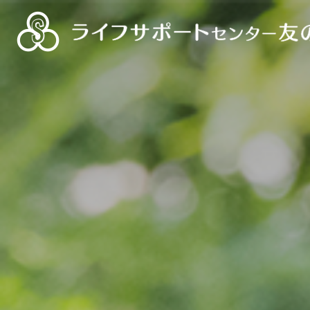
ライフサポートセンター友の会
静岡県退職者福祉協議会
ろうきんグリーン友の会